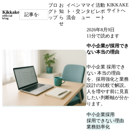
KIKKAKE
ブロ
お
イベン
ママイ
活動
サイトへ
グト
知
ト・交
ンタビ
レポ
Kikkake
official
ップ
ら
流会
ュー
ート
blog
せ
2026年8月9日
11分で読めます
中小企業が採用でき
ない本当の理由
中小企業 採用でき
ない 本当の理由
を、採用強化と業務
設計の比較で解説。
人を増やす前に見直
したい判断軸が分か
ります。
中小企業採用
採用できない理由
業務効率化