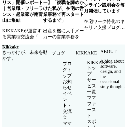
リス」開催レポート
ー】「復職を諦めか
ンライン説明会を毎
｜営業職・フリーラ
けた私が、在宅の営
月開催しています
ンス・起業家が南青
業事務で再スタート
山に集結
するまで」
在宅ワーク特化のキ
ャリア支援プログラ
KIKKAKEが運営す
出産を機に大手メー
ム「ママファース
る異業種交流会「モ
カーの営業事務を退
ト」のオンライン説
ノリス」の開催レポ
職したAさん。ママ
明会を毎月開催中。
Kikkake
ート。営業職・フリ
ファーストとの出会
参加無料・顔出し不
ABOUT
きっかけが、未来を動
KIKKAKE
ブログ
ーランス・起業家が
いから、在宅ワーク
要・お子さま同席
かす。
集まり、新しいビジ
で企業チームの一員
A blog about
KIKKAKE
OKです。
ブロ
software,
ネスのきっかけが生
として活躍するまで
トッ
グト
design, and
まれました。
の道のりを聞きまし
プ
ップ
the
た。
サー
occasional
お知
ビス
stray thought.
らせ
一覧
イベ
ママ
ン
ファ
ト・
ース
交流
ト
会
スポ
ママ