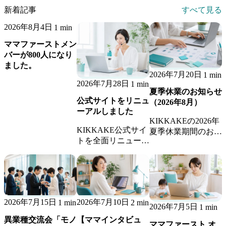
新着記事
すべて見る
2026年8月4日
1 min
ママファーストメン
バーが800人になり
ました。
2026年7月20日
1 min
2026年7月28日
1 min
夏季休業のお知らせ
公式サイトをリニュ
（2026年8月）
ーアルしました
KIKKAKEの2026年
KIKKAKE公式サイ
夏季休業期間のお知
トを全面リニューア
らせです。休業期間
ル。アウトソース・
中のお問い合わせへ
BPO・営業代行・事
の返信、継続業務の
務代行の各サービス
稼働体制についてご
紹介に加え、地域ご
案内します。
とのご案内ページ、
2026年7月15日
2026年7月10日
1 min
2 min
お役立ちコラム、ブ
2026年7月5日
1 min
ログを新設しまし
異業種交流会「モノ
【ママインタビュ
ママファースト オ
た。