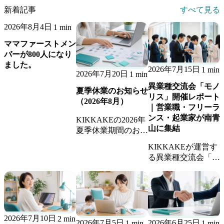
新着記事
すべて見る
2026年8月4日
1 min
ママファーストメン
バーが800人になり
ました。
2026年7月15日
1 min
2026年7月20日
1 min
異業種交流会「モノ
夏季休業のお知らせ
リス」開催レポート
（2026年8月）
｜営業職・フリーラ
ンス・起業家が南青
KIKKAKEの2026年
山に集結
夏季休業期間のお知
らせです。休業期間
KIKKAKEが運営す
中のお問い合わせへ
る異業種交流会「モ
の返信、継続業務の
ノリス」の開催レポ
稼働体制についてご
ート。営業職・フリ
案内します。
ーランス・起業家が
集まり、新しいビジ
ネスのきっかけが生
2026年7月10日
2 min
まれました。
2026年7月5日
2026年6月25日
1 min
1 min