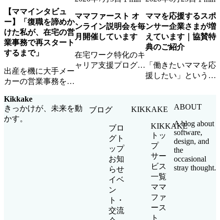
【ママインタビュ
ママファースト オ
ママを応援するスポ
ー】「復職を諦めか
ンライン説明会を毎
ンサー企業さまが増
けた私が、在宅の営
月開催しています
えています｜協賛特
業事務で再スタート
典のご紹介
するまで」
在宅ワーク特化のキ
ャリア支援プログラ
「働きたいママを応
出産を機に大手メー
ム「ママファース
援したい」という想
カーの営業事務を退
ト」のオンライン説
いに共感いただける
職したAさん。ママ
明会を毎月開催中。
スポンサー企業さま
Kikkake
ファーストとの出会
参加無料・顔出し不
が増えています。ロ
ABOUT
きっかけが、未来を動
KIKKAKE
ブログ
いから、在宅ワーク
要・お子さま同席
ゴ掲載・イベント参
かす。
で企業チームの一員
A blog about
KIKKAKE
OKです。
加・ママ人材優先ア
ブロ
software,
として活躍するまで
トッ
サインなど協賛特典
グト
design, and
の道のりを聞きまし
プ
をご紹介します。
ップ
the
た。
サー
occasional
お知
ビス
stray thought.
らせ
一覧
イベ
ママ
ン
ファ
ト・
ース
交流
ト