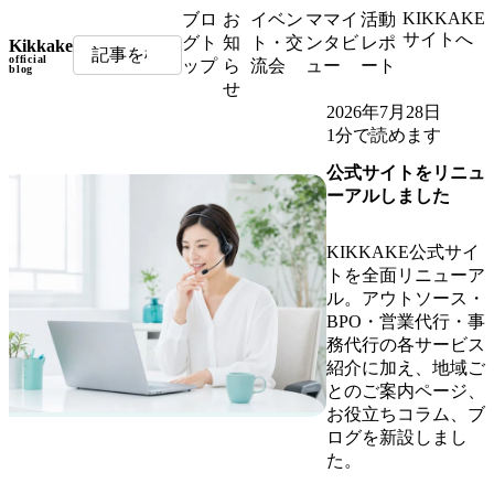
KIKKAKE
ブロ
お
イベン
ママイ
活動
サイトへ
グト
知
ト・交
ンタビ
レポ
Kikkake
official
ップ
ら
流会
ュー
ート
blog
せ
2026年7月28日
1分で読めます
公式サイトをリニュ
ーアルしました
KIKKAKE公式サイ
トを全面リニューア
ル。アウトソース・
BPO・営業代行・事
務代行の各サービス
紹介に加え、地域ご
とのご案内ページ、
お役立ちコラム、ブ
ログを新設しまし
た。