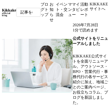
KIKKAKE
ブロ
お
イベン
ママイ
活動
サイトへ
グト
知
ト・交
ンタビ
レポ
Kikkake
official
ップ
ら
流会
ュー
ート
blog
せ
2026年7月28日
1分で読めます
公式サイトをリニュ
ーアルしました
KIKKAKE公式サイ
トを全面リニューア
ル。アウトソース・
BPO・営業代行・事
務代行の各サービス
紹介に加え、地域ご
とのご案内ページ、
お役立ちコラム、ブ
ログを新設しまし
た。