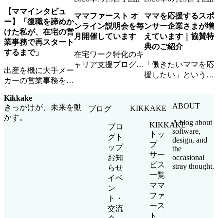
【ママインタビュ
ママファースト オ
ママを応援するスポ
ー】「復職を諦めか
ンライン説明会を毎
ンサー企業さまが増
けた私が、在宅の営
月開催しています
えています｜協賛特
業事務で再スタート
典のご紹介
するまで」
在宅ワーク特化のキ
ャリア支援プログラ
「働きたいママを応
出産を機に大手メー
ム「ママファース
援したい」という想
カーの営業事務を退
ト」のオンライン説
いに共感いただける
職したAさん。ママ
明会を毎月開催中。
スポンサー企業さま
Kikkake
ファーストとの出会
参加無料・顔出し不
が増えています。ロ
ABOUT
きっかけが、未来を動
KIKKAKE
ブログ
いから、在宅ワーク
要・お子さま同席
ゴ掲載・イベント参
かす。
で企業チームの一員
A blog about
KIKKAKE
OKです。
加・ママ人材優先ア
ブロ
software,
として活躍するまで
トッ
サインなど協賛特典
グト
design, and
の道のりを聞きまし
プ
をご紹介します。
ップ
the
た。
サー
occasional
お知
ビス
stray thought.
らせ
一覧
イベ
ママ
ン
ファ
ト・
ース
交流
ト