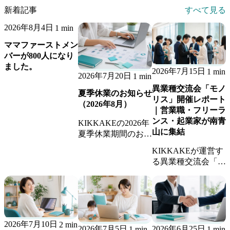
新着記事
すべて見る
2026年8月4日
1 min
ママファーストメン
バーが800人になり
ました。
2026年7月15日
1 min
2026年7月20日
1 min
異業種交流会「モノ
夏季休業のお知らせ
リス」開催レポート
（2026年8月）
｜営業職・フリーラ
ンス・起業家が南青
KIKKAKEの2026年
山に集結
夏季休業期間のお知
らせです。休業期間
KIKKAKEが運営す
中のお問い合わせへ
る異業種交流会「モ
の返信、継続業務の
ノリス」の開催レポ
稼働体制についてご
ート。営業職・フリ
案内します。
ーランス・起業家が
集まり、新しいビジ
ネスのきっかけが生
2026年7月10日
2 min
まれました。
2026年7月5日
2026年6月25日
1 min
1 min