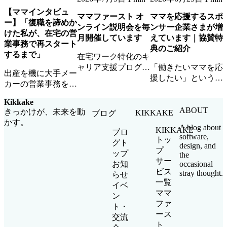
【ママインタビュ
ママファースト オ
ママを応援するスポ
ー】「復職を諦めか
ンライン説明会を毎
ンサー企業さまが増
けた私が、在宅の営
月開催しています
えています｜協賛特
業事務で再スタート
典のご紹介
するまで」
在宅ワーク特化のキ
ャリア支援プログラ
「働きたいママを応
出産を機に大手メー
ム「ママファース
援したい」という想
カーの営業事務を退
ト」のオンライン説
いに共感いただける
職したAさん。ママ
明会を毎月開催中。
スポンサー企業さま
Kikkake
ファーストとの出会
参加無料・顔出し不
が増えています。ロ
ABOUT
きっかけが、未来を動
KIKKAKE
ブログ
いから、在宅ワーク
要・お子さま同席
ゴ掲載・イベント参
かす。
で企業チームの一員
A blog about
KIKKAKE
OKです。
加・ママ人材優先ア
ブロ
software,
として活躍するまで
トッ
サインなど協賛特典
グト
design, and
の道のりを聞きまし
プ
をご紹介します。
ップ
the
た。
サー
occasional
お知
ビス
stray thought.
らせ
一覧
イベ
ママ
ン
ファ
ト・
ース
交流
ト