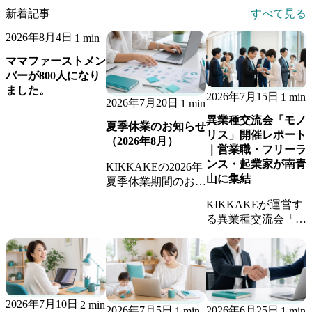
新着記事
すべて見る
2026年8月4日
1 min
ママファーストメン
バーが800人になり
ました。
2026年7月15日
1 min
2026年7月20日
1 min
異業種交流会「モノ
夏季休業のお知らせ
リス」開催レポート
（2026年8月）
｜営業職・フリーラ
ンス・起業家が南青
KIKKAKEの2026年
山に集結
夏季休業期間のお知
らせです。休業期間
KIKKAKEが運営す
中のお問い合わせへ
る異業種交流会「モ
の返信、継続業務の
ノリス」の開催レポ
稼働体制についてご
ート。営業職・フリ
案内します。
ーランス・起業家が
集まり、新しいビジ
ネスのきっかけが生
2026年7月10日
2 min
まれました。
2026年7月5日
2026年6月25日
1 min
1 min