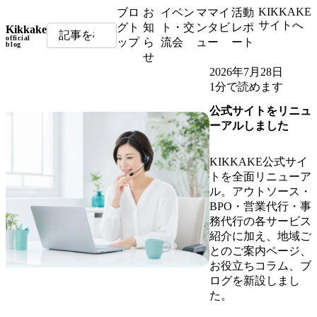
KIKKAKE
ブロ
お
イベン
ママイ
活動
サイトへ
グト
知
ト・交
ンタビ
レポ
Kikkake
official
ップ
ら
流会
ュー
ート
blog
せ
2026年7月28日
1分で読めます
公式サイトをリニュ
ーアルしました
KIKKAKE公式サイ
トを全面リニューア
ル。アウトソース・
BPO・営業代行・事
務代行の各サービス
紹介に加え、地域ご
とのご案内ページ、
お役立ちコラム、ブ
ログを新設しまし
た。