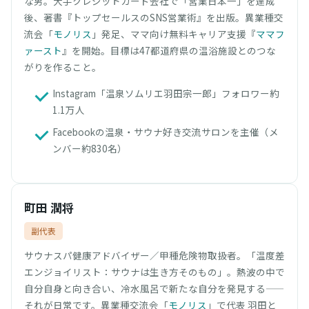
な男。大手クレジットカード会社で「営業日本一」を達成
後、著書『トップセールスのSNS営業術』を出版。異業種交
流会「
モノリス
」発足、ママ向け無料キャリア支援『
ママフ
ァースト
』を開始。目標は47都道府県の温浴施設とのつな
がりを作ること。
Instagram「温泉ソムリエ羽田宗一郎」フォロワー約
1.1万人
Facebookの温泉・サウナ好き交流サロンを主催（メ
ンバー約830名）
町田 潤将
副代表
サウナスパ健康アドバイザー／甲種危険物取扱者。「温度差
エンジョイリスト：サウナは生き方そのもの」。熱波の中で
自分自身と向き合い、冷水風呂で新たな自分を発見する——
それが日常です。異業種交流会「
モノリス
」で代表 羽田と