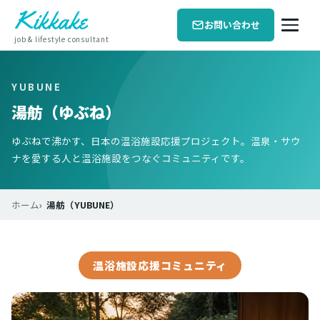
Kikkake
お問い合わせ
job & lifestyle consultant
YUBUNE
湯舫（ゆぶね）
ゆぶねで沸かす、日本の温浴施設応援プロジェクト。温泉・サウ
ナを愛する人と温浴施設をつなぐコミュニティです。
ホーム
湯舫（YUBUNE）
温浴施設応援コミュニティ