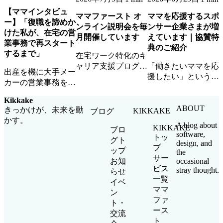
【ママインタビュ
ママファースト オ
ママを応援するスポ
ー】「復職を諦めか
ンライン説明会を毎
ンサー企業さまが増
けた私が、在宅の営
月開催しています
えています｜協賛特
業事務で再スタート
典のご紹介
するまで」
在宅ワーク特化のキ
ャリア支援プログラ
「働きたいママを応
出産を機に大手メー
ム「ママファース
援したい」という想
カーの営業事務を退
ト」のオンライン説
いに共感いただける
職したAさん。ママ
明会を毎月開催中。
スポンサー企業さま
Kikkake
ファーストとの出会
参加無料・顔出し不
が増えています。ロ
ABOUT
きっかけが、未来を動
KIKKAKE
ブログ
いから、在宅ワーク
要・お子さま同席
ゴ掲載・イベント参
かす。
で企業チームの一員
A blog about
KIKKAKE
OKです。
加・ママ人材優先ア
ブロ
software,
として活躍するまで
トッ
サインなど協賛特典
グト
design, and
の道のりを聞きまし
プ
をご紹介します。
ップ
the
た。
サー
occasional
お知
ビス
stray thought.
らせ
一覧
イベ
ママ
ン
ファ
ト・
ース
交流
ト