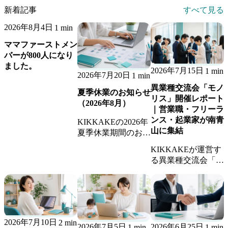
新着記事
すべて見る
2026年8月4日
1 min
ママファーストメン
バーが800人になり
ました。
2026年7月15日
1 min
2026年7月20日
1 min
異業種交流会「モノ
夏季休業のお知らせ
リス」開催レポート
（2026年8月）
｜営業職・フリーラ
ンス・起業家が南青
KIKKAKEの2026年
山に集結
夏季休業期間のお知
らせです。休業期間
KIKKAKEが運営す
中のお問い合わせへ
る異業種交流会「モ
の返信、継続業務の
ノリス」の開催レポ
稼働体制についてご
ート。営業職・フリ
案内します。
ーランス・起業家が
集まり、新しいビジ
ネスのきっかけが生
2026年7月10日
2 min
まれました。
2026年7月5日
2026年6月25日
1 min
1 min