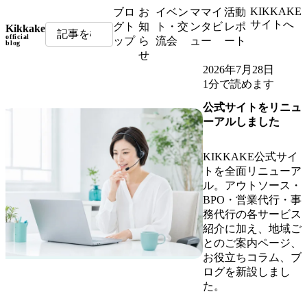
KIKKAKE
ブロ
お
イベン
ママイ
活動
サイトへ
グト
知
ト・交
ンタビ
レポ
Kikkake
official
ップ
ら
流会
ュー
ート
blog
せ
2026年7月28日
1分で読めます
公式サイトをリニュ
ーアルしました
KIKKAKE公式サイ
トを全面リニューア
ル。アウトソース・
BPO・営業代行・事
務代行の各サービス
紹介に加え、地域ご
とのご案内ページ、
お役立ちコラム、ブ
ログを新設しまし
た。