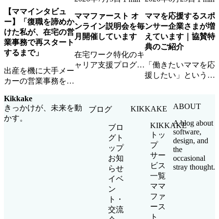
【ママインタビュ
ママファースト オ
ママを応援するスポ
ー】「復職を諦めか
ンライン説明会を毎
ンサー企業さまが増
けた私が、在宅の営
月開催しています
えています｜協賛特
業事務で再スタート
典のご紹介
するまで」
在宅ワーク特化のキ
ャリア支援プログラ
「働きたいママを応
出産を機に大手メー
ム「ママファース
援したい」という想
カーの営業事務を退
ト」のオンライン説
いに共感いただける
職したAさん。ママ
明会を毎月開催中。
スポンサー企業さま
Kikkake
ファーストとの出会
参加無料・顔出し不
が増えています。ロ
ABOUT
きっかけが、未来を動
KIKKAKE
ブログ
いから、在宅ワーク
要・お子さま同席
ゴ掲載・イベント参
かす。
で企業チームの一員
A blog about
KIKKAKE
OKです。
加・ママ人材優先ア
ブロ
software,
として活躍するまで
トッ
サインなど協賛特典
グト
design, and
の道のりを聞きまし
プ
をご紹介します。
ップ
the
た。
サー
occasional
お知
ビス
stray thought.
らせ
一覧
イベ
ママ
ン
ファ
ト・
ース
交流
ト