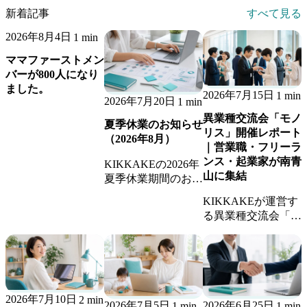
新着記事
すべて見る
2026年8月4日
1 min
ママファーストメン
バーが800人になり
ました。
2026年7月15日
1 min
2026年7月20日
1 min
異業種交流会「モノ
夏季休業のお知らせ
リス」開催レポート
（2026年8月）
｜営業職・フリーラ
ンス・起業家が南青
KIKKAKEの2026年
山に集結
夏季休業期間のお知
らせです。休業期間
KIKKAKEが運営す
中のお問い合わせへ
る異業種交流会「モ
の返信、継続業務の
ノリス」の開催レポ
稼働体制についてご
ート。営業職・フリ
案内します。
ーランス・起業家が
集まり、新しいビジ
ネスのきっかけが生
2026年7月10日
2 min
まれました。
2026年7月5日
2026年6月25日
1 min
1 min