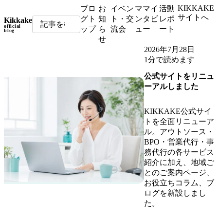
KIKKAKE
ブロ
お
イベン
ママイ
活動
サイトへ
グト
知
ト・交
ンタビ
レポ
Kikkake
official
ップ
ら
流会
ュー
ート
blog
せ
2026年7月28日
1分で読めます
公式サイトをリニュ
ーアルしました
KIKKAKE公式サイ
トを全面リニューア
ル。アウトソース・
BPO・営業代行・事
務代行の各サービス
紹介に加え、地域ご
とのご案内ページ、
お役立ちコラム、ブ
ログを新設しまし
た。