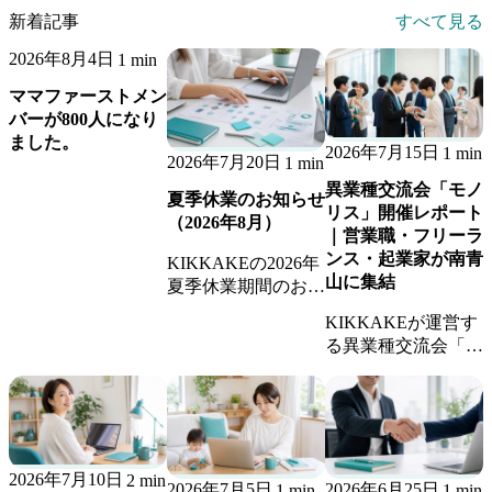
新着記事
すべて見る
2026年8月4日
1 min
ママファーストメン
バーが800人になり
ました。
2026年7月15日
1 min
2026年7月20日
1 min
異業種交流会「モノ
夏季休業のお知らせ
リス」開催レポート
（2026年8月）
｜営業職・フリーラ
ンス・起業家が南青
KIKKAKEの2026年
山に集結
夏季休業期間のお知
らせです。休業期間
KIKKAKEが運営す
中のお問い合わせへ
る異業種交流会「モ
の返信、継続業務の
ノリス」の開催レポ
稼働体制についてご
ート。営業職・フリ
案内します。
ーランス・起業家が
集まり、新しいビジ
ネスのきっかけが生
2026年7月10日
2 min
まれました。
2026年7月5日
2026年6月25日
1 min
1 min