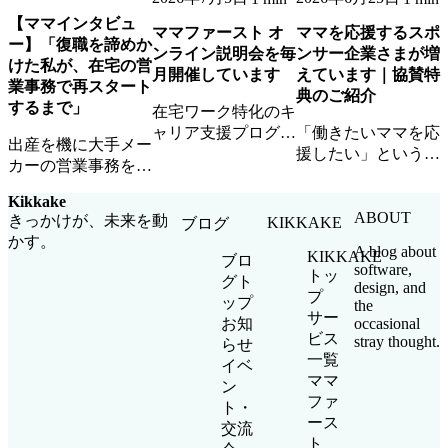
【ママインタビュ
ママファースト オ
ママを応援するスポ
ー】「復職を諦めか
ンライン説明会を毎
ンサー企業さまが増
けた私が、在宅の営
月開催しています
えています｜協賛特
業事務で再スタート
典のご紹介
するまで」
在宅ワーク特化のキ
ャリア支援プログラ
「働きたいママを応
出産を機に大手メー
ム「ママファース
援したい」という想
カーの営業事務を退
ト」のオンライン説
いに共感いただける
職したAさん。ママ
明会を毎月開催中。
スポンサー企業さま
Kikkake
ファーストとの出会
参加無料・顔出し不
が増えています。ロ
ABOUT
きっかけが、未来を動
KIKKAKE
ブログ
いから、在宅ワーク
要・お子さま同席
ゴ掲載・イベント参
かす。
で企業チームの一員
A blog about
KIKKAKE
OKです。
加・ママ人材優先ア
ブロ
software,
として活躍するまで
トッ
サインなど協賛特典
グト
design, and
の道のりを聞きまし
プ
をご紹介します。
ップ
the
た。
サー
occasional
お知
ビス
stray thought.
らせ
一覧
イベ
ママ
ン
ファ
ト・
ース
交流
ト