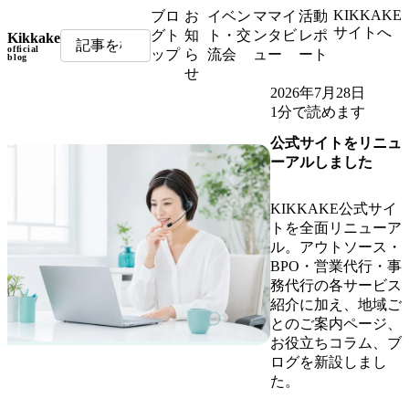
KIKKAKE
ブロ
お
イベン
ママイ
活動
サイトへ
グト
知
ト・交
ンタビ
レポ
Kikkake
official
ップ
ら
流会
ュー
ート
blog
せ
2026年7月28日
1分で読めます
公式サイトをリニュ
ーアルしました
KIKKAKE公式サイ
トを全面リニューア
ル。アウトソース・
BPO・営業代行・事
務代行の各サービス
紹介に加え、地域ご
とのご案内ページ、
お役立ちコラム、ブ
ログを新設しまし
た。