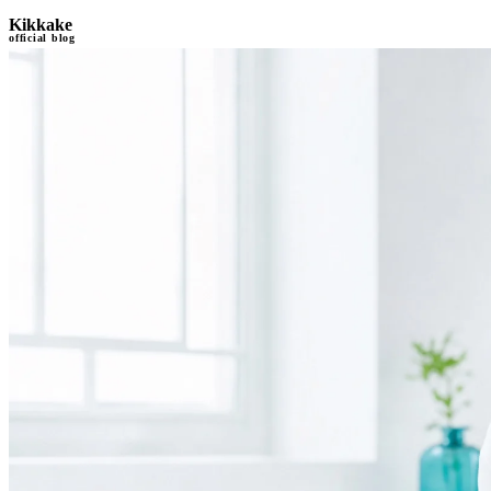
Kikkake
official blog