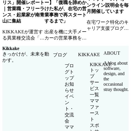
リス」開催レポート
ー】「復職を諦めか
ンライン説明会を毎
｜営業職・フリーラ
けた私が、在宅の営
月開催しています
ンス・起業家が南青
業事務で再スタート
山に集結
するまで」
在宅ワーク特化のキ
ャリア支援プログラ
KIKKAKEが運営す
出産を機に大手メー
ム「ママファース
る異業種交流会「モ
カーの営業事務を退
ト」のオンライン説
ノリス」の開催レポ
職したAさん。ママ
明会を毎月開催中。
Kikkake
ート。営業職・フリ
ファーストとの出会
参加無料・顔出し不
ABOUT
きっかけが、未来を動
KIKKAKE
ブログ
ーランス・起業家が
いから、在宅ワーク
要・お子さま同席
かす。
集まり、新しいビジ
で企業チームの一員
A blog about
KIKKAKE
OKです。
ブロ
software,
ネスのきっかけが生
として活躍するまで
トッ
グト
design, and
まれました。
の道のりを聞きまし
プ
ップ
the
た。
サー
occasional
お知
ビス
stray thought.
らせ
一覧
イベ
ママ
ン
ファ
ト・
ース
交流
ト
会
スポ
ママ