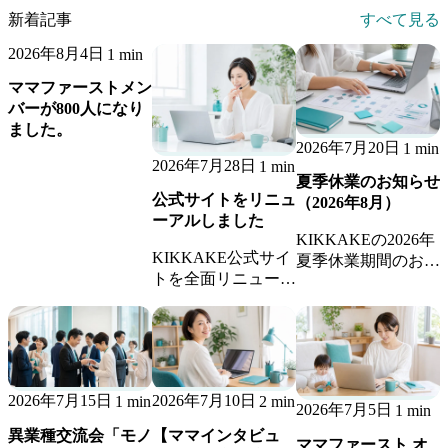
新着記事
すべて見る
2026年8月4日
1 min
ママファーストメン
バーが800人になり
ました。
2026年7月20日
1 min
2026年7月28日
1 min
夏季休業のお知らせ
公式サイトをリニュ
（2026年8月）
ーアルしました
KIKKAKEの2026年
KIKKAKE公式サイ
夏季休業期間のお知
トを全面リニューア
らせです。休業期間
ル。アウトソース・
中のお問い合わせへ
BPO・営業代行・事
の返信、継続業務の
務代行の各サービス
稼働体制についてご
紹介に加え、地域ご
案内します。
とのご案内ページ、
2026年7月15日
2026年7月10日
1 min
2 min
お役立ちコラム、ブ
2026年7月5日
1 min
ログを新設しまし
異業種交流会「モノ
【ママインタビュ
ママファースト オ
た。