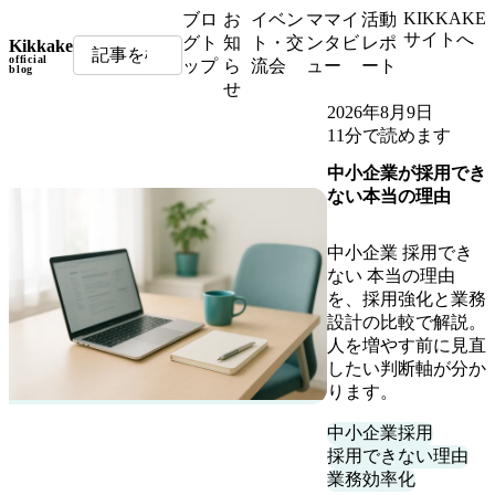
KIKKAKE
ブロ
お
イベン
ママイ
活動
サイトへ
グト
知
ト・交
ンタビ
レポ
Kikkake
official
ップ
ら
流会
ュー
ート
blog
せ
2026年8月9日
11分で読めます
中小企業が採用でき
ない本当の理由
中小企業 採用でき
ない 本当の理由
を、採用強化と業務
設計の比較で解説。
人を増やす前に見直
したい判断軸が分か
ります。
中小企業採用
採用できない理由
業務効率化