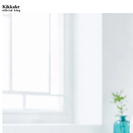
Kikkake
official blog