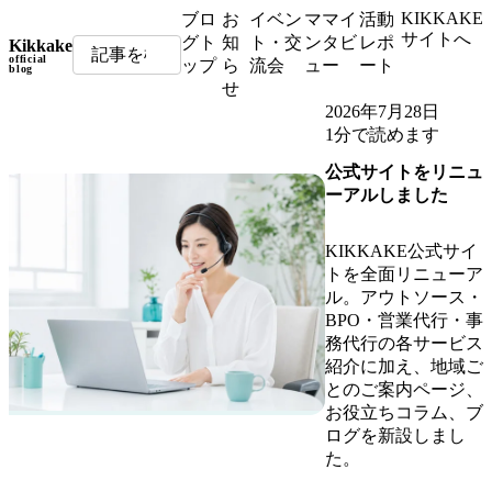
KIKKAKE
ブロ
お
イベン
ママイ
活動
サイトへ
グト
知
ト・交
ンタビ
レポ
Kikkake
official
ップ
ら
流会
ュー
ート
blog
せ
2026年7月28日
1分で読めます
公式サイトをリニュ
ーアルしました
KIKKAKE公式サイ
トを全面リニューア
ル。アウトソース・
BPO・営業代行・事
務代行の各サービス
紹介に加え、地域ご
とのご案内ページ、
お役立ちコラム、ブ
ログを新設しまし
た。