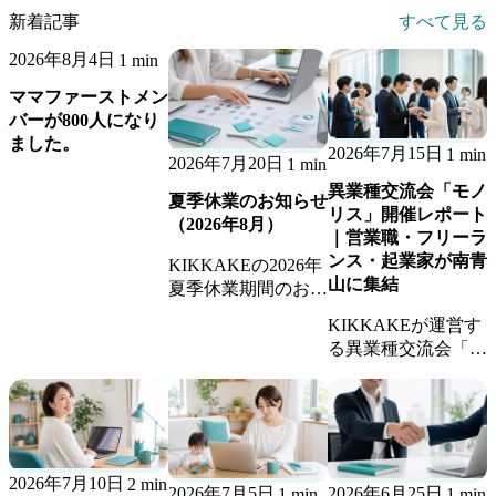
新着記事
すべて見る
2026年8月4日
1 min
ママファーストメン
バーが800人になり
ました。
2026年7月15日
1 min
2026年7月20日
1 min
異業種交流会「モノ
夏季休業のお知らせ
リス」開催レポート
（2026年8月）
｜営業職・フリーラ
ンス・起業家が南青
KIKKAKEの2026年
山に集結
夏季休業期間のお知
らせです。休業期間
KIKKAKEが運営す
中のお問い合わせへ
る異業種交流会「モ
の返信、継続業務の
ノリス」の開催レポ
稼働体制についてご
ート。営業職・フリ
案内します。
ーランス・起業家が
集まり、新しいビジ
ネスのきっかけが生
2026年7月10日
2 min
まれました。
2026年7月5日
2026年6月25日
1 min
1 min