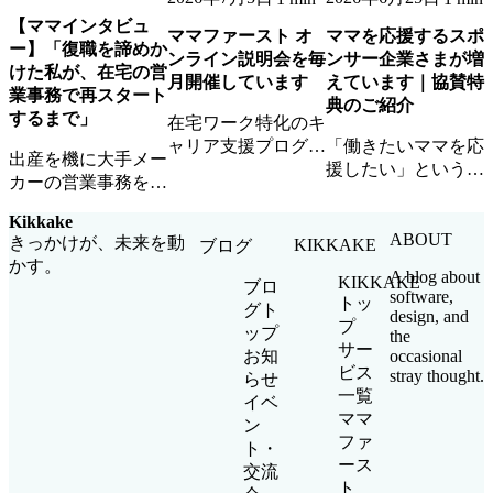
【ママインタビュ
ママファースト オ
ママを応援するスポ
ー】「復職を諦めか
ンライン説明会を毎
ンサー企業さまが増
けた私が、在宅の営
月開催しています
えています｜協賛特
業事務で再スタート
典のご紹介
するまで」
在宅ワーク特化のキ
ャリア支援プログラ
「働きたいママを応
出産を機に大手メー
ム「ママファース
援したい」という想
カーの営業事務を退
ト」のオンライン説
いに共感いただける
職したAさん。ママ
明会を毎月開催中。
スポンサー企業さま
Kikkake
ファーストとの出会
参加無料・顔出し不
が増えています。ロ
ABOUT
きっかけが、未来を動
KIKKAKE
ブログ
いから、在宅ワーク
要・お子さま同席
ゴ掲載・イベント参
かす。
で企業チームの一員
A blog about
KIKKAKE
OKです。
加・ママ人材優先ア
ブロ
software,
として活躍するまで
トッ
サインなど協賛特典
グト
design, and
の道のりを聞きまし
プ
をご紹介します。
ップ
the
た。
サー
occasional
お知
ビス
stray thought.
らせ
一覧
イベ
ママ
ン
ファ
ト・
ース
交流
ト