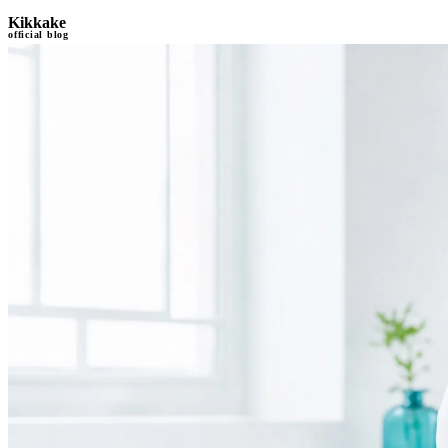
Kikkake
official blog