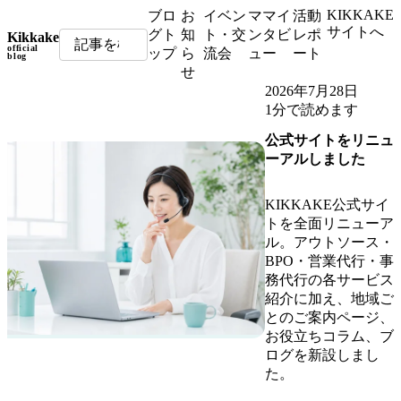
KIKKAKE
ブロ
お
イベン
ママイ
活動
サイトへ
グト
知
ト・交
ンタビ
レポ
Kikkake
official
ップ
ら
流会
ュー
ート
blog
せ
2026年7月28日
1分で読めます
公式サイトをリニュ
ーアルしました
KIKKAKE公式サイ
トを全面リニューア
ル。アウトソース・
BPO・営業代行・事
務代行の各サービス
紹介に加え、地域ご
とのご案内ページ、
お役立ちコラム、ブ
ログを新設しまし
た。