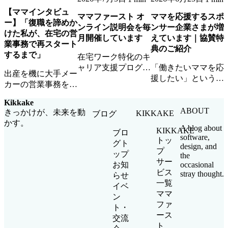
【ママインタビュ
ママファースト オ
ママを応援するスポ
ー】「復職を諦めか
ンライン説明会を毎
ンサー企業さまが増
けた私が、在宅の営
月開催しています
えています｜協賛特
業事務で再スタート
典のご紹介
するまで」
在宅ワーク特化のキ
ャリア支援プログラ
「働きたいママを応
出産を機に大手メー
ム「ママファース
援したい」という想
カーの営業事務を退
ト」のオンライン説
いに共感いただける
職したAさん。ママ
明会を毎月開催中。
スポンサー企業さま
Kikkake
ファーストとの出会
参加無料・顔出し不
が増えています。ロ
ABOUT
きっかけが、未来を動
KIKKAKE
ブログ
いから、在宅ワーク
要・お子さま同席
ゴ掲載・イベント参
かす。
で企業チームの一員
A blog about
KIKKAKE
OKです。
加・ママ人材優先ア
ブロ
software,
として活躍するまで
トッ
サインなど協賛特典
グト
design, and
の道のりを聞きまし
プ
をご紹介します。
ップ
the
た。
サー
occasional
お知
ビス
stray thought.
らせ
一覧
イベ
ママ
ン
ファ
ト・
ース
交流
ト