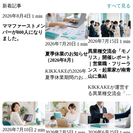
新着記事
すべて見る
2026年8月4日
1 min
ママファーストメン
バーが800人になり
ました。
2026年7月15日
1 min
2026年7月20日
1 min
異業種交流会「モノ
夏季休業のお知らせ
リス」開催レポート
（2026年8月）
｜営業職・フリーラ
ンス・起業家が南青
KIKKAKEの2026年
山に集結
夏季休業期間のお知
らせです。休業期間
KIKKAKEが運営す
中のお問い合わせへ
る異業種交流会「モ
の返信、継続業務の
ノリス」の開催レポ
稼働体制についてご
ート。営業職・フリ
案内します。
ーランス・起業家が
集まり、新しいビジ
ネスのきっかけが生
2026年7月10日
2 min
まれました。
2026年7月5日
2026年6月25日
1 min
1 min