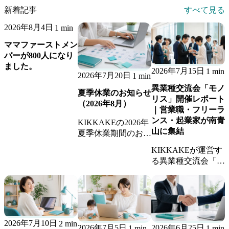
新着記事
すべて見る
2026年8月4日
1 min
ママファーストメン
バーが800人になり
ました。
2026年7月15日
1 min
2026年7月20日
1 min
異業種交流会「モノ
夏季休業のお知らせ
リス」開催レポート
（2026年8月）
｜営業職・フリーラ
ンス・起業家が南青
KIKKAKEの2026年
山に集結
夏季休業期間のお知
らせです。休業期間
KIKKAKEが運営す
中のお問い合わせへ
る異業種交流会「モ
の返信、継続業務の
ノリス」の開催レポ
稼働体制についてご
ート。営業職・フリ
案内します。
ーランス・起業家が
集まり、新しいビジ
ネスのきっかけが生
2026年7月10日
2 min
まれました。
2026年7月5日
2026年6月25日
1 min
1 min