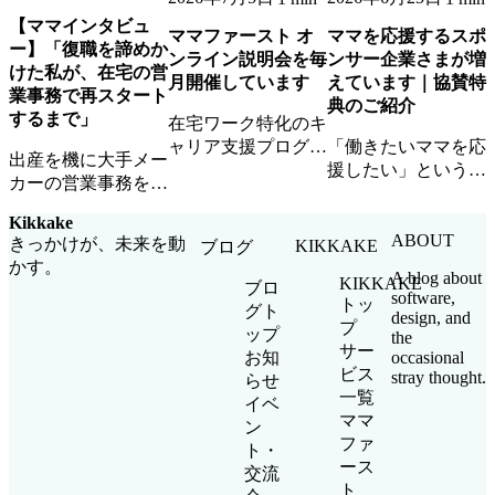
【ママインタビュ
ママファースト オ
ママを応援するスポ
ー】「復職を諦めか
ンライン説明会を毎
ンサー企業さまが増
けた私が、在宅の営
月開催しています
えています｜協賛特
業事務で再スタート
典のご紹介
するまで」
在宅ワーク特化のキ
ャリア支援プログラ
「働きたいママを応
出産を機に大手メー
ム「ママファース
援したい」という想
カーの営業事務を退
ト」のオンライン説
いに共感いただける
職したAさん。ママ
明会を毎月開催中。
スポンサー企業さま
Kikkake
ファーストとの出会
参加無料・顔出し不
が増えています。ロ
ABOUT
きっかけが、未来を動
KIKKAKE
ブログ
いから、在宅ワーク
要・お子さま同席
ゴ掲載・イベント参
かす。
で企業チームの一員
A blog about
KIKKAKE
OKです。
加・ママ人材優先ア
ブロ
software,
として活躍するまで
トッ
サインなど協賛特典
グト
design, and
の道のりを聞きまし
プ
をご紹介します。
ップ
the
た。
サー
occasional
お知
ビス
stray thought.
らせ
一覧
イベ
ママ
ン
ファ
ト・
ース
交流
ト