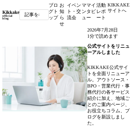
KIKKAKE
ブロ
お
イベン
ママイ
活動
サイトへ
グト
知
ト・交
ンタビ
レポ
Kikkake
official
ップ
ら
流会
ュー
ート
blog
せ
2026年7月28日
1分で読めます
公式サイトをリニュ
ーアルしました
KIKKAKE公式サイ
トを全面リニューア
ル。アウトソース・
BPO・営業代行・事
務代行の各サービス
紹介に加え、地域ご
とのご案内ページ、
お役立ちコラム、ブ
ログを新設しまし
た。